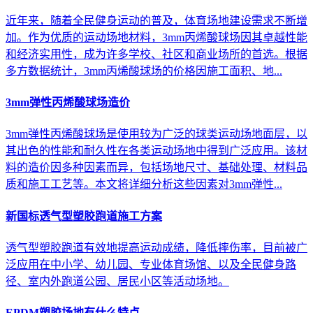
近年来，随着全民健身运动的普及，体育场地建设需求不断增
加。作为优质的运动场地材料，3mm丙烯酸球场因其卓越性能
和经济实用性，成为许多学校、社区和商业场所的首选。根据
多方数据统计，3mm丙烯酸球场的价格因施工面积、地...
3mm弹性丙烯酸球场造价
3mm弹性丙烯酸球场是使用较为广泛的球类运动场地面层，以
其出色的性能和耐久性在各类运动场地中得到广泛应用。该材
料的造价因多种因素而异，包括场地尺寸、基础处理、材料品
质和施工工艺等。本文将详细分析这些因素对3mm弹性...
新国标透气型塑胶跑道施工方案
透气型塑胶跑道有效地提高运动成绩，降低摔伤率，目前被广
泛应用在中小学、幼儿园、专业体育场馆、以及全民健身路
径、室内外跑道公园、居民小区等活动场地。
EPDM塑胶场地有什么特点