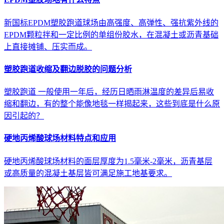
新国标EPDM塑胶跑道球场由高强度、高弹性、强抗紫外线的
EPDM颗粒拌和一定比例的单组份胶水，在混凝土或沥青基础
上直接摊铺、压实而成。
塑胶跑道收缩及翻边脱胶的问题分析
塑胶跑道 一般使用一年后，经历日晒雨淋温度的差异后易收
缩和翻边，有的整个能像地毯一样揭起来，这些到底是什么原
因引起的？
硬地丙烯酸球场材料特点和应用
硬地丙烯酸球场材料的面层厚度为1.5毫米-2毫米，沥青基层
或高质量的混凝土基层皆可满足施工地基要求。