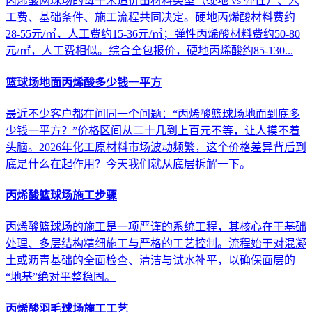
丙烯酸网球场的每平米造价由材料类型（硬地 vs 弹性）、人
工费、基础条件、施工流程共同决定。硬地丙烯酸材料费约
28-55元/㎡，人工费约15-36元/㎡；弹性丙烯酸材料费约50-80
元/㎡，人工费相似。综合全包报价，硬地丙烯酸约85-130...
篮球场地面丙烯酸多少钱一平方
最近不少客户都在问同一个问题：“丙烯酸篮球场地面到底多
少钱一平方？”价格区间从二十几到上百元不等，让人摸不着
头脑。2026年化工原材料市场波动频繁，这个价格差异背后到
底是什么在起作用？今天我们就从底层拆解一下。
丙烯酸篮球场施工步骤
丙烯酸篮球场的施工是一项严谨的系统工程，其核心在于基础
处理、多层结构精细施工与严格的工艺控制。流程始于对混凝
土或沥青基础的全面检查、清洁与试水补平，以确保面层的
“地基”绝对平整稳固。
丙烯酸羽毛球场施工工艺