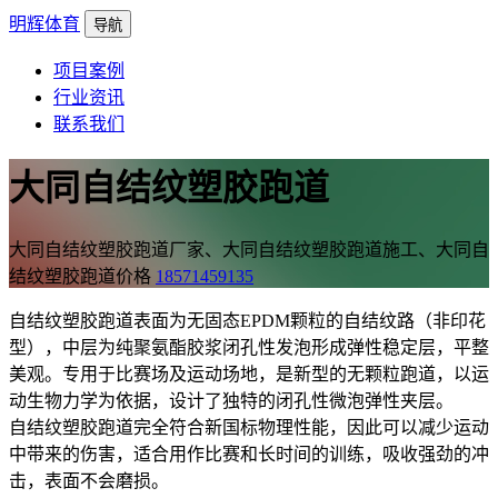
明辉体育
导航
项目案例
行业资讯
联系我们
大同自结纹塑胶跑道
大同自结纹塑胶跑道厂家、大同自结纹塑胶跑道施工、大同自
结纹塑胶跑道价格
18571459135
自结纹塑胶跑道表面为无固态EPDM颗粒的自结纹路（非印花
型），中层为纯聚氨酯胶浆闭孔性发泡形成弹性稳定层，平整
美观。专用于比赛场及运动场地，是新型的无颗粒跑道，以运
动生物力学为依据，设计了独特的闭孔性微泡弹性夹层。
自结纹塑胶跑道完全符合新国标物理性能，因此可以减少运动
中带来的伤害，适合用作比赛和长时间的训练，吸收强劲的冲
击，表面不会磨损。