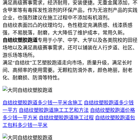
满足高级赛事需求，经济耐用，安装便捷。无重金属添加，不
含甲苯等有毒挥发性溶剂的环保产品，作为无溶剂产品的实践
企业，也强烈建议在施工过程中不添加有机溶剂。
自结纹表面凹凸的纹理均匀，色性稳定充满质感、线漆质感
强，不易脱落，耐磨，大大降低了维护成本，常用久新。
自结纹塑胶跑道
专用于小学、中学、大学以及各类院校的田径
场地以及满足高级赛事需求，还可以铺装在人行步道、社区、
游乐场等场所。
满足“自结纹”工艺塑胶跑道走向市场，质量升级，满足长时
间、高频率的使用需要。无颗粒防滑外表，颜色艳丽，耐老
化、耐磨损、防滑等特性。
自结纹塑胶跑道多少钱一平米含施工
自结纹塑胶跑道多少钱
一平方
自结纹塑胶跑道施工工艺和方法
自结纹塑胶跑道价格
多少钱一平方米
自结纹塑胶跑道施工过程
自结纹塑胶跑道包
工包料多少钱一平米