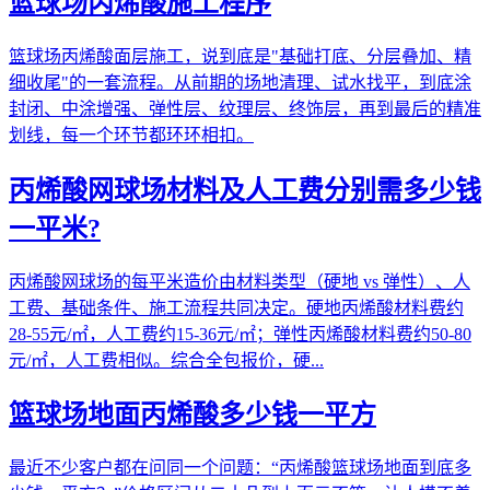
篮球场丙烯酸施工程序
篮球场丙烯酸面层施工，说到底是"基础打底、分层叠加、精
细收尾"的一套流程。从前期的场地清理、试水找平，到底涂
封闭、中涂增强、弹性层、纹理层、终饰层，再到最后的精准
划线，每一个环节都环环相扣。
丙烯酸网球场材料及人工费分别需多少钱
一平米?
丙烯酸网球场的每平米造价由材料类型（硬地 vs 弹性）、人
工费、基础条件、施工流程共同决定。硬地丙烯酸材料费约
28-55元/㎡，人工费约15-36元/㎡；弹性丙烯酸材料费约50-80
元/㎡，人工费相似。综合全包报价，硬...
篮球场地面丙烯酸多少钱一平方
最近不少客户都在问同一个问题：“丙烯酸篮球场地面到底多