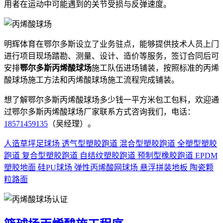
用者在运动中可能遇到的关节受损与反弹速度。
明辉体育在鄂尔多斯设立了业务驻点，能够提供技术人员上门
进行项目现场踏勘、测量、设计、造价等服务，签订合同后可
安排
鄂尔多斯丙烯酸球场
施工队伍进场铺装，按照标准的丙烯
酸球场施工方法和丙烯酸球场施工流程完成铺装。
想了解鄂尔多斯丙烯酸球场多少钱一平方米包工包料，欢迎通
过鄂尔多斯丙烯酸球场厂家联系方式咨询我们，电话：
18571459135
（吴经理）。
人造草坪足球场
透气型塑胶跑道
混合型塑胶跑道
全塑型塑胶
跑道
复合型塑胶跑道
自结纹塑胶跑道
预制型橡胶跑道
EPDM
塑胶地面
硅PU球场
弹性丙烯酸网球场
悬浮拼装地板
陶瓷颗
粒路面