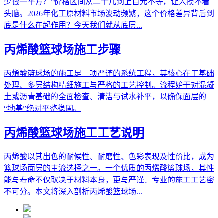
少钱一平方？”价格区间从二十几到上百元不等，让人摸不着
头脑。2026年化工原材料市场波动频繁，这个价格差异背后到
底是什么在起作用？今天我们就从底层...
丙烯酸篮球场施工步骤
丙烯酸篮球场的施工是一项严谨的系统工程，其核心在于基础
处理、多层结构精细施工与严格的工艺控制。流程始于对混凝
土或沥青基础的全面检查、清洁与试水补平，以确保面层的
“地基”绝对平整稳固。
丙烯酸篮球场施工工艺说明
丙烯酸以其出色的耐候性、耐磨性、色彩表现及性价比，成为
篮球场面层的主流选择之一。一个优质的丙烯酸篮球场，其性
能与寿命不仅取决于材料本身，更与严谨、专业的施工工艺密
不可分。本文将深入剖析丙烯酸篮球场...