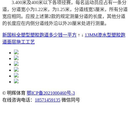
3.400米及400米以下各项径赛，每名运动员应占有一条分
道，分道宽小为1.22米，为1.25米，分道线宽5厘米，所有分道
宽应相同。应按上述第2款的规定测量分道的长度，其他分道
的长度应在内侧分道线外沿以外20厘米处进行测量。
新国标全塑型塑胶跑道多少钱一平方
↑ ↓
13MM渗水型塑胶跑
道面层施工工艺
© 明辉体育
鄂ICP备2021000460号-3
在线咨询电话：
18571459135
微信同号