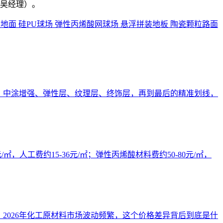
吴经理）。
胶地面
硅PU球场
弹性丙烯酸网球场
悬浮拼装地板
陶瓷颗粒路面
、中涂增强、弹性层、纹理层、终饰层，再到最后的精准划线，
人工费约15-36元/㎡；弹性丙烯酸材料费约50-80元/㎡，
2026年化工原材料市场波动频繁，这个价格差异背后到底是什