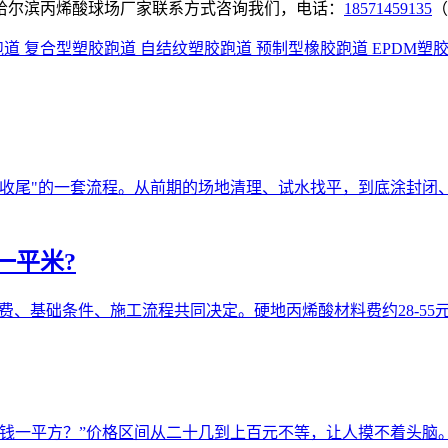
哈尔滨丙烯酸球场厂家联系方式咨询我们，电话：
18571459135
（
跑道
复合型塑胶跑道
自结纹塑胶跑道
预制型橡胶跑道
EPDM塑
细收尾"的一套流程。从前期的场地清理、试水找平，到底涂封闭
一平米?
、基础条件、施工流程共同决定。硬地丙烯酸材料费约28-55元/㎡，
钱一平方？”价格区间从二十几到上百元不等，让人摸不着头脑。