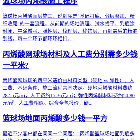
篮球场丙烯酸施工程序
篮球场丙烯酸面层施工，说到底是"基础打底、分层叠加、精
细收尾"的一套流程。从前期的场地清理、试水找平，到底涂
封闭、中涂增强、弹性层、纹理层、终饰层，再到最后的精准
划线，每一个环节都环环相扣。
丙烯酸网球场材料及人工费分别需多少钱
一平米?
丙烯酸网球场的每平米造价由材料类型（硬地 vs 弹性）、人
工费、基础条件、施工流程共同决定。硬地丙烯酸材料费约
28-55元/㎡，人工费约15-36元/㎡；弹性丙烯酸材料费约50-80
元/㎡，人工费相似。综合全包报价，硬...
篮球场地面丙烯酸多少钱一平方
最近不少客户都在问同一个问题：“丙烯酸篮球场地面到底多