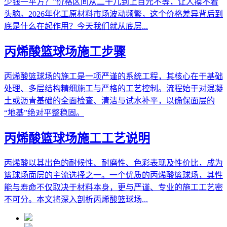
少钱一平方？”价格区间从二十几到上百元不等，让人摸不着
头脑。2026年化工原材料市场波动频繁，这个价格差异背后到
底是什么在起作用？今天我们就从底层...
丙烯酸篮球场施工步骤
丙烯酸篮球场的施工是一项严谨的系统工程，其核心在于基础
处理、多层结构精细施工与严格的工艺控制。流程始于对混凝
土或沥青基础的全面检查、清洁与试水补平，以确保面层的
“地基”绝对平整稳固。
丙烯酸篮球场施工工艺说明
丙烯酸以其出色的耐候性、耐磨性、色彩表现及性价比，成为
篮球场面层的主流选择之一。一个优质的丙烯酸篮球场，其性
能与寿命不仅取决于材料本身，更与严谨、专业的施工工艺密
不可分。本文将深入剖析丙烯酸篮球场...