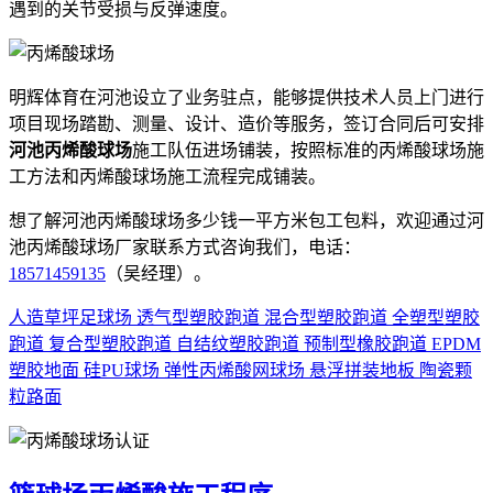
遇到的关节受损与反弹速度。
明辉体育在河池设立了业务驻点，能够提供技术人员上门进行
项目现场踏勘、测量、设计、造价等服务，签订合同后可安排
河池丙烯酸球场
施工队伍进场铺装，按照标准的丙烯酸球场施
工方法和丙烯酸球场施工流程完成铺装。
想了解河池丙烯酸球场多少钱一平方米包工包料，欢迎通过河
池丙烯酸球场厂家联系方式咨询我们，电话：
18571459135
（吴经理）。
人造草坪足球场
透气型塑胶跑道
混合型塑胶跑道
全塑型塑胶
跑道
复合型塑胶跑道
自结纹塑胶跑道
预制型橡胶跑道
EPDM
塑胶地面
硅PU球场
弹性丙烯酸网球场
悬浮拼装地板
陶瓷颗
粒路面