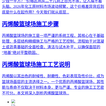
少钱一平方？”价格区间从二十几到上百元不等，让人摸不着
头脑。2026年化工原材料市场波动频繁，这个价格差异背后到
底是什么在起作用？今天我们就从底层...
丙烯酸篮球场施工步骤
丙烯酸篮球场的施工是一项严谨的系统工程，其核心在于基础
处理、多层结构精细施工与严格的工艺控制。流程始于对混凝
土或沥青基础的全面检查、清洁与试水补平，以确保面层的
“地基”绝对平整稳固。
丙烯酸篮球场施工工艺说明
丙烯酸以其出色的耐候性、耐磨性、色彩表现及性价比，成为
篮球场面层的主流选择之一。一个优质的丙烯酸篮球场，其性
能与寿命不仅取决于材料本身，更与严谨、专业的施工工艺密
不可分。本文将深入剖析丙烯酸篮球场...