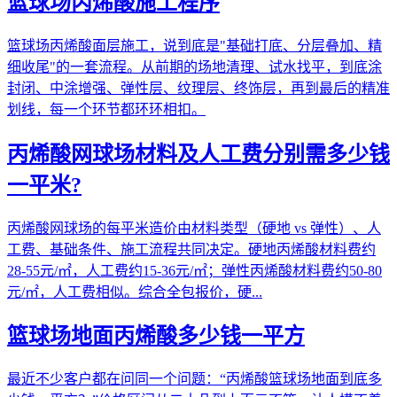
篮球场丙烯酸施工程序
篮球场丙烯酸面层施工，说到底是"基础打底、分层叠加、精
细收尾"的一套流程。从前期的场地清理、试水找平，到底涂
封闭、中涂增强、弹性层、纹理层、终饰层，再到最后的精准
划线，每一个环节都环环相扣。
丙烯酸网球场材料及人工费分别需多少钱
一平米?
丙烯酸网球场的每平米造价由材料类型（硬地 vs 弹性）、人
工费、基础条件、施工流程共同决定。硬地丙烯酸材料费约
28-55元/㎡，人工费约15-36元/㎡；弹性丙烯酸材料费约50-80
元/㎡，人工费相似。综合全包报价，硬...
篮球场地面丙烯酸多少钱一平方
最近不少客户都在问同一个问题：“丙烯酸篮球场地面到底多