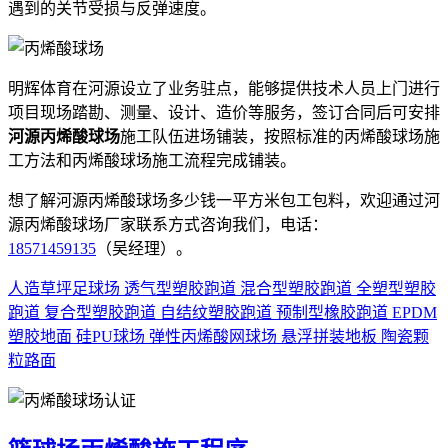
遇到的关节受损与反弹速度。
明辉体育在河源设立了业务驻点，能够提供技术人员上门进行
项目现场踏勘、测量、设计、造价等服务，签订合同后可安排
河源丙烯酸球场
施工队伍进场铺装，按照标准的丙烯酸球场施
工方法和丙烯酸球场施工流程完成铺装。
想了解河源丙烯酸球场多少钱一平方米包工包料，欢迎通过河
源丙烯酸球场厂家联系方式咨询我们，电话：
18571459135
（吴经理）。
人造草坪足球场
透气型塑胶跑道
混合型塑胶跑道
全塑型塑胶
跑道
复合型塑胶跑道
自结纹塑胶跑道
预制型橡胶跑道
EPDM
塑胶地面
硅PU球场
弹性丙烯酸网球场
悬浮拼装地板
陶瓷颗
粒路面