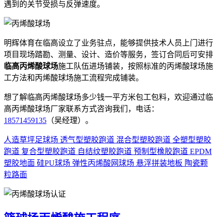
遇到的关节受损与反弹速度。
明辉体育在临高设立了业务驻点，能够提供技术人员上门进行
项目现场踏勘、测量、设计、造价等服务，签订合同后可安排
临高丙烯酸球场
施工队伍进场铺装，按照标准的丙烯酸球场施
工方法和丙烯酸球场施工流程完成铺装。
想了解临高丙烯酸球场多少钱一平方米包工包料，欢迎通过临
高丙烯酸球场厂家联系方式咨询我们，电话：
18571459135
（吴经理）。
人造草坪足球场
透气型塑胶跑道
混合型塑胶跑道
全塑型塑胶
跑道
复合型塑胶跑道
自结纹塑胶跑道
预制型橡胶跑道
EPDM
塑胶地面
硅PU球场
弹性丙烯酸网球场
悬浮拼装地板
陶瓷颗
粒路面