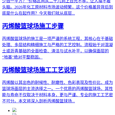
少钱一平方？”价格区间从二十几到上百元不等，让人摸不着
头脑。2026年化工原材料市场波动频繁，这个价格差异背后到
底是什么在起作用？今天我们就从底层...
丙烯酸篮球场施工步骤
丙烯酸篮球场的施工是一项严谨的系统工程，其核心在于基础
处理、多层结构精细施工与严格的工艺控制。流程始于对混凝
土或沥青基础的全面检查、清洁与试水补平，以确保面层的
“地基”绝对平整稳固。
丙烯酸篮球场施工工艺说明
丙烯酸以其出色的耐候性、耐磨性、色彩表现及性价比，成为
篮球场面层的主流选择之一。一个优质的丙烯酸篮球场，其性
能与寿命不仅取决于材料本身，更与严谨、专业的施工工艺密
不可分。本文将深入剖析丙烯酸篮球场...