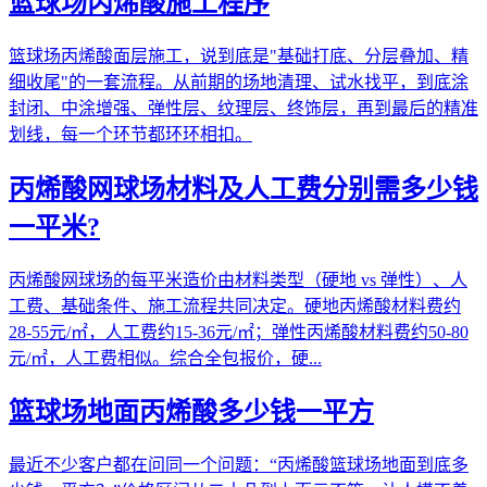
篮球场丙烯酸施工程序
篮球场丙烯酸面层施工，说到底是"基础打底、分层叠加、精
细收尾"的一套流程。从前期的场地清理、试水找平，到底涂
封闭、中涂增强、弹性层、纹理层、终饰层，再到最后的精准
划线，每一个环节都环环相扣。
丙烯酸网球场材料及人工费分别需多少钱
一平米?
丙烯酸网球场的每平米造价由材料类型（硬地 vs 弹性）、人
工费、基础条件、施工流程共同决定。硬地丙烯酸材料费约
28-55元/㎡，人工费约15-36元/㎡；弹性丙烯酸材料费约50-80
元/㎡，人工费相似。综合全包报价，硬...
篮球场地面丙烯酸多少钱一平方
最近不少客户都在问同一个问题：“丙烯酸篮球场地面到底多