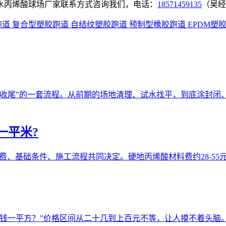
水丙烯酸球场厂家联系方式咨询我们，电话：
18571459135
（吴经
跑道
复合型塑胶跑道
自结纹塑胶跑道
预制型橡胶跑道
EPDM塑
细收尾"的一套流程。从前期的场地清理、试水找平，到底涂封闭
一平米?
、基础条件、施工流程共同决定。硬地丙烯酸材料费约28-55元/㎡，
钱一平方？”价格区间从二十几到上百元不等，让人摸不着头脑。