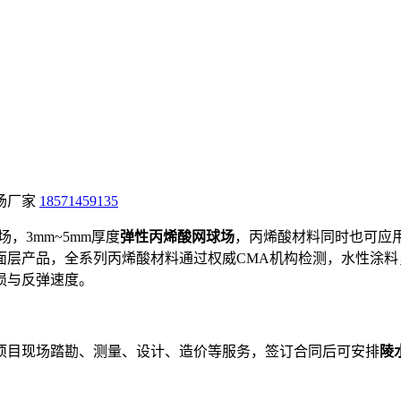
场厂家
18571459135
，3mm~5mm厚度
弹性丙烯酸网球场
，丙烯酸材料同时也可应
面层产品，全系列丙烯酸材料通过权威CMA机构检测，水性涂料
损与反弹速度。
项目现场踏勘、测量、设计、造价等服务，签订合同后可安排
陵