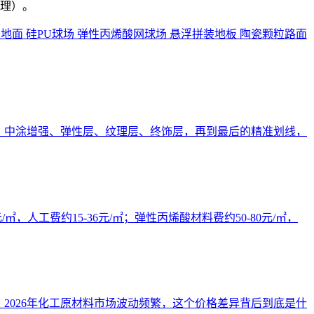
理）。
胶地面
硅PU球场
弹性丙烯酸网球场
悬浮拼装地板
陶瓷颗粒路面
、中涂增强、弹性层、纹理层、终饰层，再到最后的精准划线，
人工费约15-36元/㎡；弹性丙烯酸材料费约50-80元/㎡，
2026年化工原材料市场波动频繁，这个价格差异背后到底是什