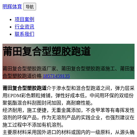
明辉体育
导航
项目案例
行业资讯
联系我们
莆田复合型塑胶跑道
莆田复合型塑胶跑道厂家、莆田复合型塑胶跑道施工、莆田复
合型塑胶跑道价格
18571459135
莆田复合型塑胶跑道
介于渗水型和混合型跑道之间，弹力层采
用EPDM彩色颗粒摊铺，弹性好成本低，中间用环保的双组份
聚氨酯混合料刮图封闭加固，高耐磨性能。
经济耐用，施工便捷，无重金属添加，不含甲苯等有毒挥发性
溶剂的环保产品，作为无溶剂产品的实践企业，也强烈建议在
施工过程中不添加有机溶剂。
主要原材料采用国外进口的材料或国内的一级原料，从源头确