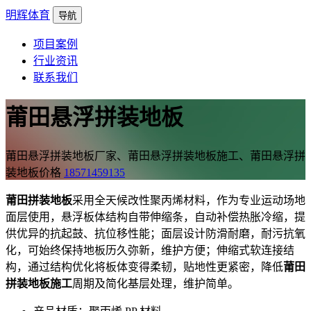
明辉体育
导航
项目案例
行业资讯
联系我们
莆田悬浮拼装地板
莆田悬浮拼装地板厂家、莆田悬浮拼装地板施工、莆田悬浮拼
装地板价格
18571459135
莆田拼装地板
采用全天候改性聚丙烯材料，作为专业运动场地
面层使用，悬浮板体结构自带伸缩条，自动补偿热胀冷缩，提
供优异的抗起鼓、抗位移性能；面层设计防滑耐磨，耐污抗氧
化，可始终保持地板历久弥新，维护方便；伸缩式软连接结
构，通过结构优化将板体变得柔韧，贴地性更紧密，降低
莆田
拼装地板施工
周期及简化基层处理，维护简单。