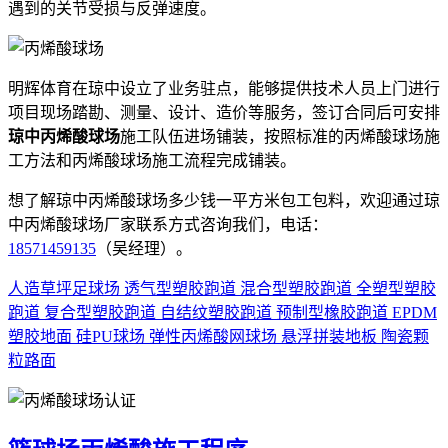
遇到的关节受损与反弹速度。
明辉体育在琼中设立了业务驻点，能够提供技术人员上门进行
项目现场踏勘、测量、设计、造价等服务，签订合同后可安排
琼中丙烯酸球场
施工队伍进场铺装，按照标准的丙烯酸球场施
工方法和丙烯酸球场施工流程完成铺装。
想了解琼中丙烯酸球场多少钱一平方米包工包料，欢迎通过琼
中丙烯酸球场厂家联系方式咨询我们，电话：
18571459135
（吴经理）。
人造草坪足球场
透气型塑胶跑道
混合型塑胶跑道
全塑型塑胶
跑道
复合型塑胶跑道
自结纹塑胶跑道
预制型橡胶跑道
EPDM
塑胶地面
硅PU球场
弹性丙烯酸网球场
悬浮拼装地板
陶瓷颗
粒路面