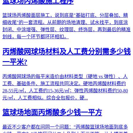
篮球场丙烯酸施工程序
篮球场丙烯酸面层施工，说到底是"基础打底、分层叠加、精
细收尾"的一套流程。从前期的场地清理、试水找平，到底涂
封闭、中涂增强、弹性层、纹理层、终饰层，再到最后的精准
划线，每一个环节都环环相扣。
丙烯酸网球场材料及人工费分别需多少钱
一平米?
丙烯酸网球场的每平米造价由材料类型（硬地 vs 弹性）、人
工费、基础条件、施工流程共同决定。硬地丙烯酸材料费约
28-55元/㎡，人工费约15-36元/㎡；弹性丙烯酸材料费约50-80
元/㎡，人工费相似。综合全包报价，硬...
篮球场地面丙烯酸多少钱一平方
最近不少客户都在问同一个问题：“丙烯酸篮球场地面到底多