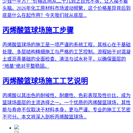
少钱一平方？”价格区间从二十几到上百元不等，让人摸不着
头脑。2026年化工原材料市场波动频繁，这个价格差异背后到
底是什么在起作用？今天我们就从底层...
丙烯酸篮球场施工步骤
丙烯酸篮球场的施工是一项严谨的系统工程，其核心在于基础
处理、多层结构精细施工与严格的工艺控制。流程始于对混凝
土或沥青基础的全面检查、清洁与试水补平，以确保面层的
“地基”绝对平整稳固。
丙烯酸篮球场施工工艺说明
丙烯酸以其出色的耐候性、耐磨性、色彩表现及性价比，成为
篮球场面层的主流选择之一。一个优质的丙烯酸篮球场，其性
能与寿命不仅取决于材料本身，更与严谨、专业的施工工艺密
不可分。本文将深入剖析丙烯酸篮球场...