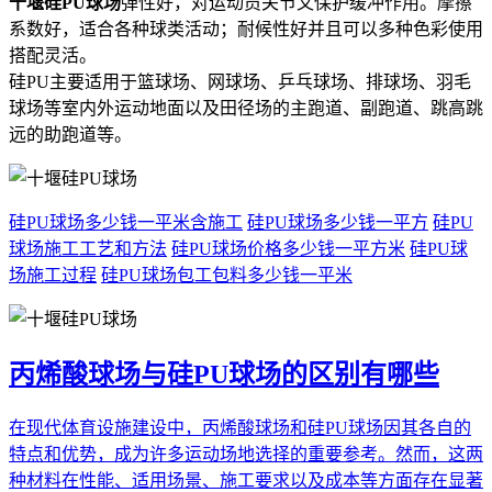
十堰硅PU球场
弹性好，对运动员关节又保护缓冲作用。摩擦
系数好，适合各种球类活动；耐候性好并且可以多种色彩使用
搭配灵活。
硅PU主要适用于篮球场、网球场、乒乓球场、排球场、羽毛
球场等室内外运动地面以及田径场的主跑道、副跑道、跳高跳
远的助跑道等。
硅PU球场多少钱一平米含施工
硅PU球场多少钱一平方
硅PU
球场施工工艺和方法
硅PU球场价格多少钱一平方米
硅PU球
场施工过程
硅PU球场包工包料多少钱一平米
丙烯酸球场与硅PU球场的区别有哪些
在现代体育设施建设中，丙烯酸球场和硅PU球场因其各自的
特点和优势，成为许多运动场地选择的重要参考。然而，这两
种材料在性能、适用场景、施工要求以及成本等方面存在显著