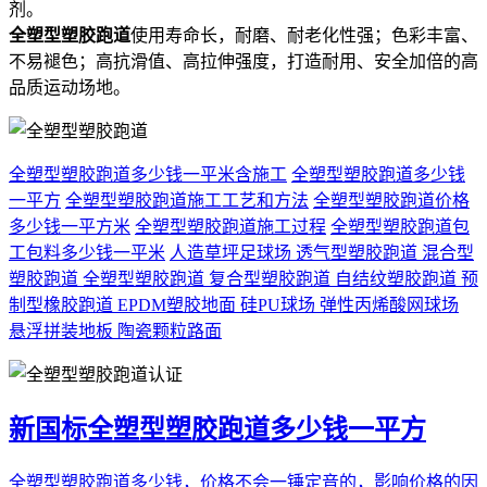
剂。
全塑型塑胶跑道
使用寿命长，耐磨、耐老化性强；色彩丰富、
不易褪色；高抗滑值、高拉伸强度，打造耐用、安全加倍的高
品质运动场地。
全塑型塑胶跑道多少钱一平米含施工
全塑型塑胶跑道多少钱
一平方
全塑型塑胶跑道施工工艺和方法
全塑型塑胶跑道价格
多少钱一平方米
全塑型塑胶跑道施工过程
全塑型塑胶跑道包
工包料多少钱一平米
人造草坪足球场
透气型塑胶跑道
混合型
塑胶跑道
全塑型塑胶跑道
复合型塑胶跑道
自结纹塑胶跑道
预
制型橡胶跑道
EPDM塑胶地面
硅PU球场
弹性丙烯酸网球场
悬浮拼装地板
陶瓷颗粒路面
新国标全塑型塑胶跑道多少钱一平方
全塑型塑胶跑道多少钱，价格不会一锤定音的，影响价格的因