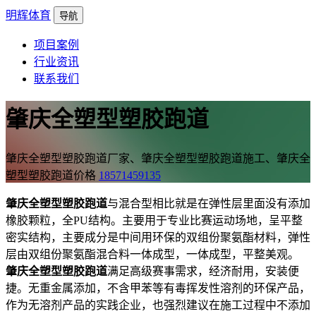
明辉体育
导航
项目案例
行业资讯
联系我们
肇庆全塑型塑胶跑道
肇庆全塑型塑胶跑道厂家、肇庆全塑型塑胶跑道施工、肇庆全
塑型塑胶跑道价格
18571459135
肇庆全塑型塑胶跑道
与混合型相比就是在弹性层里面没有添加
橡胶颗粒，全PU结构。主要用于专业比赛运动场地，呈平整
密实结构，主要成分是中间用环保的双组份聚氨酯材料，弹性
层由双组份聚氨酯混合料一体成型，一体成型，平整美观。
肇庆全塑型塑胶跑道
满足高级赛事需求，经济耐用，安装便
捷。无重金属添加，不含甲苯等有毒挥发性溶剂的环保产品，
作为无溶剂产品的实践企业，也强烈建议在施工过程中不添加